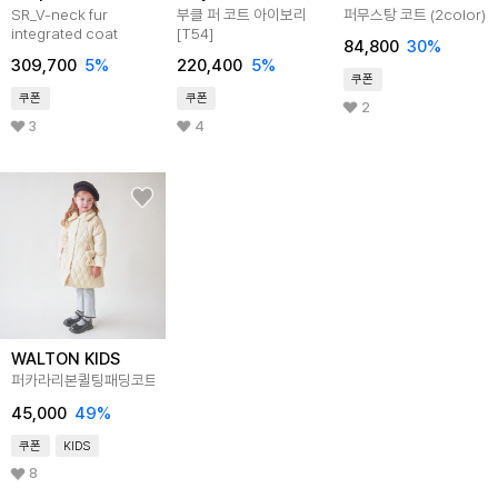
SR_V-neck fur
부클 퍼 코트 아이보리
퍼무스탕 코트 (2color)
integrated coat
[T54]
84,800
30
%
309,700
5
%
220,400
5
%
쿠폰
쿠폰
쿠폰
2
3
4
WALTON KIDS
퍼카라리본퀼팅패딩코트
45,000
49
%
쿠폰
KIDS
8