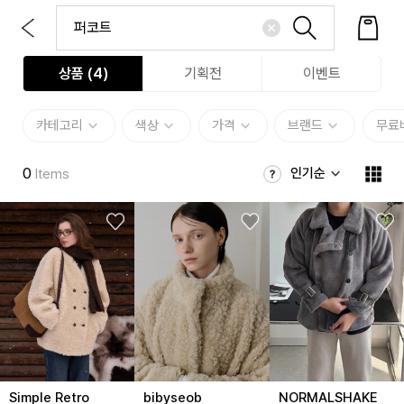
상품 (
4
)
기획전
이벤트
카테고리
색상
가격
브랜드
무료
0
인기순
Items
Simple Retro
bibyseob
NORMALSHAKE