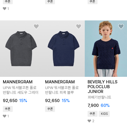
쿠폰
쿠폰
쿠폰
1
MANNERGRAM
MANNERGRAM
BEVERLY HILLS
POLOCLUB
UPW 워셔블코튼 폴로
UPW 워셔블코튼 폴로
JUNIOR
반팔니트 섀도우 그레이
반팔니트 피콕 블루
꽈배기반팔니트
92,650
15
%
92,650
15
%
7,900
60
%
쿠폰
쿠폰
쿠폰
KIDS
1
2