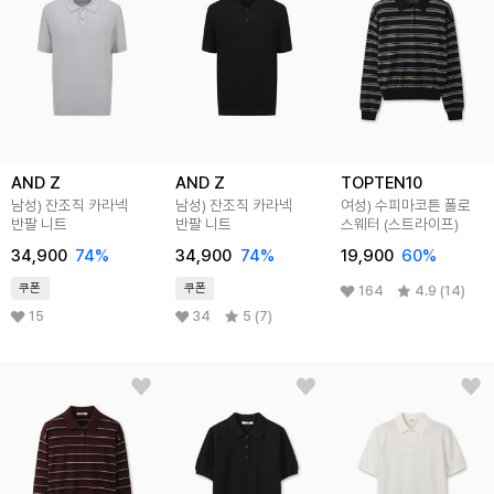
AND Z
AND Z
TOPTEN10
남성) 잔조직 카라넥
남성) 잔조직 카라넥
여성) 수피마코튼 폴로
반팔 니트
반팔 니트
스웨터 (스트라이프)
34,900
74
%
34,900
74
%
19,900
60
%
쿠폰
쿠폰
164
4.9 (14)
15
34
5 (7)