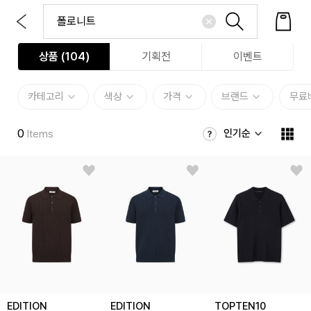
상품 (
104
)
기획전
이벤트
카테고리
색상
가격
브랜드
무료
0
인기순
Items
EDITION
EDITION
TOPTEN10