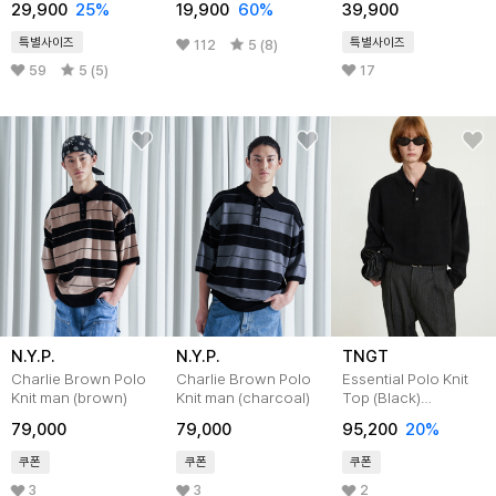
29,900
25
%
19,900
60
%
39,900
특별사이즈
특별사이즈
112
5 (8)
59
5 (5)
17
N.Y.P.
N.Y.P.
TNGT
Charlie Brown Polo
Charlie Brown Polo
Essential Polo Knit
Knit man (brown)
Knit man (charcoal)
Top (Black)
TNSW5F110BK
79,000
79,000
95,200
20
%
쿠폰
쿠폰
쿠폰
3
3
2