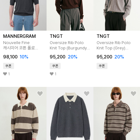
MANNERGRAM
TNGT
TNGT
Nouvelle Fine
Oversize Rib Polo
Oversize Rib Polo
캐시미어 코튼 폴로
Knit Top (Burgundy)
Knit Top (Grey)
반팔니트 차콜 그레이
TNSW5F111D2
TNSW5F111G2
98,100
10
%
95,200
20
%
95,200
20
%
쿠폰
쿠폰
쿠폰
1
1