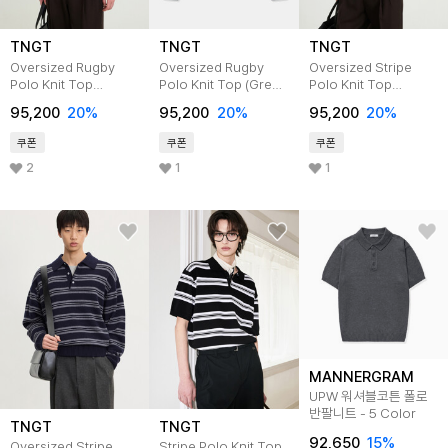
TNGT
TNGT
TNGT
Oversized Rugby
Oversized Rugby
Oversized Stripe
Polo Knit Top
Polo Knit Top (Grey)
Polo Knit Top
(Brown)
TNSW5F116G2
(Brown)
95,200
20
%
95,200
20
%
95,200
20
%
TNSW5F116W2
TNSW5F112W2
쿠폰
쿠폰
쿠폰
2
1
1
MANNERGRAM
UPW 워셔블코튼 폴로
반팔니트 - 5 Color
TNGT
TNGT
92,650
15
%
Oversized Stripe
Stripe Polo Knit Top