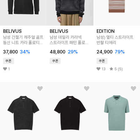
BELIVUS
BELIVUS
EDITION
남성 간절기 캐주얼 골프
남성 데일리 카라넥
남성) 멀티 스트라이프
등산 니트 카라 폴로티
스트라이프 패턴 폴로
반팔 티에리
BBLT047
캐주얼 와플 니트
37,800
34
%
48,800
29
%
24,900
79
%
BXR062
쿠폰
쿠폰
쿠폰
1
13
5 (5)