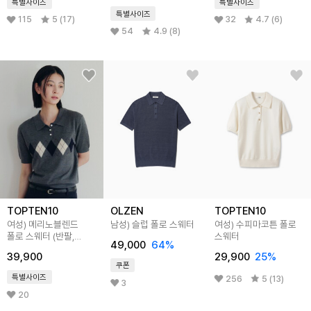
특별사이즈
특별사이즈
특별사이즈
115
5 (17)
32
4.7 (6)
54
4.9 (8)
TOPTEN10
OLZEN
TOPTEN10
여성) 메리노블렌드
남성) 슬럽 폴로 스웨터
여성) 수피마코튼 폴로
폴로 스웨터 (반팔,
스웨터
49,000
64
%
아가일)
39,900
29,900
25
%
쿠폰
특별사이즈
256
5 (13)
3
20