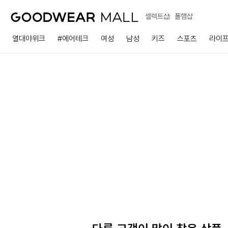
셀렉트샵
폴햄샵
열대야위크
#에어테크
여성
남성
키즈
스포츠
라이