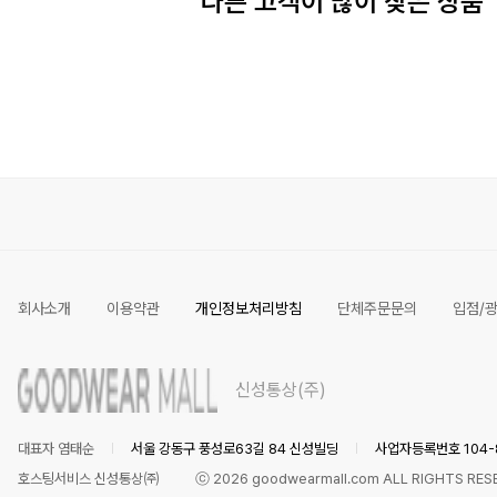
다른 고객이 많이 찾은 상품
회사소개
이용약관
개인정보처리방침
단체주문문의
입점/
신성통상(주)
대표자 염태순
서울 강동구 풍성로63길 84 신성빌딩
사업자등록번호 104-8
호스팅서비스 신성통상㈜
ⓒ
2026
goodwearmall.com ALL RIGHTS RES