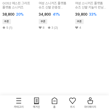
GO52 에스핀 그라프
여성 스니커즈 플랫폼
여성 스니커즈 플랫폼
플랫폼 스니커즈
슈즈 신발 끈증정
슈즈 신발 키높이 런닝화
학생운동화 LSS548
LSS547
38,800
20
%
34,800
41
%
39,800
33
%
쿠폰
쿠폰
쿠폰
5 (1)
8
3 (2)
4
카테고리
매거진
홈
위시
마이페이지