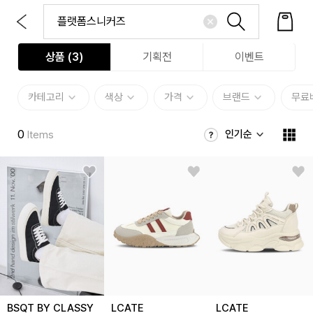
상품 (
3
)
기획전
이벤트
카테고리
색상
가격
브랜드
무료
0
인기순
Items
BSQT BY CLASSY
LCATE
LCATE