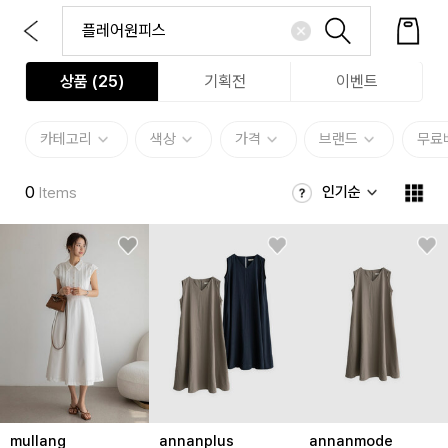
상품 (
25
)
기획전
이벤트
카테고리
색상
가격
브랜드
무료
0
인기순
Items
mullang
annanplus
annanmode