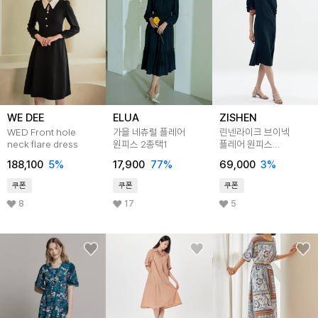
WE DEE
ELUA
ZISHEN
WED Front hole
가을 네츄럴 플레어
린넨라이크 브이넥
neck flare dress
원피스 2종택1
플레어 원피스
LCOPN523_DE
188,100
5
%
17,900
77
%
69,000
3
%
쿠폰
쿠폰
쿠폰
8
17
5