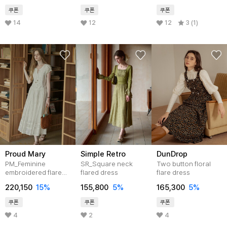
쿠폰
쿠폰
쿠폰
14
12
12
3 (1)
Proud Mary
Simple Retro
DunDrop
PM_Feminine
SR_Square neck
Two button floral
embroidered flare
flared dress
flare dress
dress
220,150
15
%
155,800
5
%
165,300
5
%
쿠폰
쿠폰
쿠폰
4
2
4