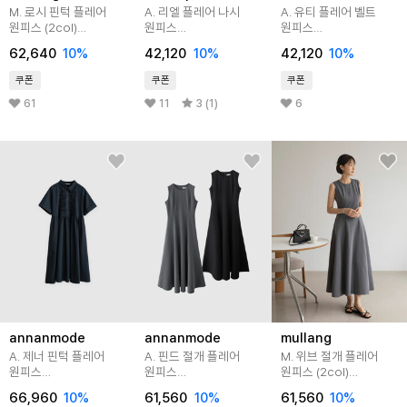
M. 로시 핀턱 플레어
A. 리엘 플레어 나시
A. 유티 플레어 벨트
원피스 (2col)
원피스
원피스
[드레스E0209P01]
[드레스D0331I41]
[드레스D0331I41]
62,640
10
%
42,120
10
%
42,120
10
%
빅사이즈
쿠폰
쿠폰
쿠폰
61
11
3 (1)
6
annanmode
annanmode
mullang
A. 제너 핀턱 플레어
A. 핀드 절개 플레어
M. 위브 절개 플레어
원피스
원피스
원피스 (2col)
[드레스D0321N01]
[드레스E0319P01]
[드레스E0319P01]
66,960
10
%
61,560
10
%
61,560
10
%