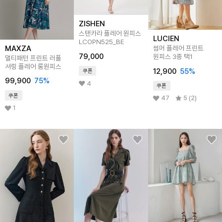
ZISHEN
스탠카라 플레어 원피스
LUCIEN
LCOPN525_BE
MAXZA
썸머 플레어 프린트
79,000
원피스 3종 택1
멀티패턴 프린트 러플
셔링 플레어 롱원피스
12,900
55
%
쿠폰
99,900
75
%
4
쿠폰
쿠폰
47
5 (2)
1