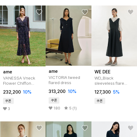
ame
ame
WE DEE
VICTORIA tweed
VANESSA Vneck
WD_Black
flared dress
Flower Chiffon
sleeveless flare
Tiered Dress_Black
dress
313,200
10
%
232,200
10
%
127,300
5
%
쿠폰
쿠폰
쿠폰
180
5 (1)
3