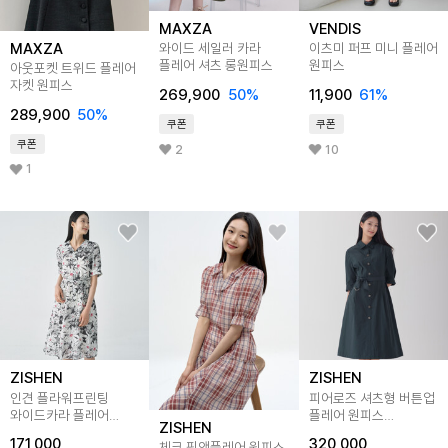
MAXZA
VENDIS
MAXZA
와이드 세일러 카라
이츠미 퍼프 미니 플레어
플레어 셔츠 롱원피스
원피스
아웃포켓 트위드 플레어
자켓 원피스
269,900
50
%
11,900
61
%
289,900
50
%
쿠폰
쿠폰
쿠폰
2
10
1
ZISHEN
ZISHEN
인견 플라워프린팅
피어로즈 셔츠형 버튼업
와이드카라 플레어
플레어 원피스
ZISHEN
원피스 LFOPO511_NA
LFOPO891
171,000
320,000
체크 핏앤플레어 원피스