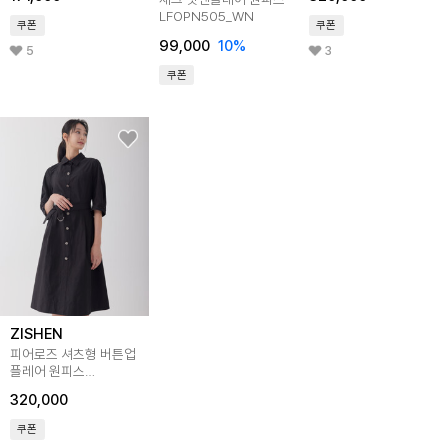
LFOPN505_WN
쿠폰
쿠폰
99,000
10
%
5
3
쿠폰
ZISHEN
피어로즈 셔츠형 버튼업
플레어 원피스
LFOPO891_BK
320,000
쿠폰