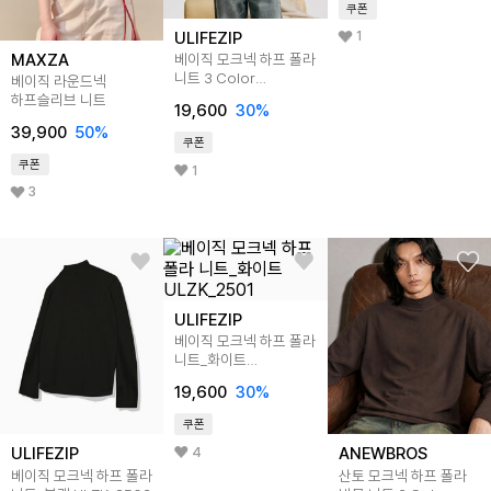
쿠폰
1
ULIFEZIP
MAXZA
베이직 모크넥 하프 폴라
니트 3 Color
베이직 라운드넥
ULZK_0009
하프슬리브 니트
19,600
30
%
39,900
50
%
쿠폰
쿠폰
1
3
ULIFEZIP
베이직 모크넥 하프 폴라
니트_화이트
ULZK_2501
19,600
30
%
쿠폰
4
ULIFEZIP
ANEWBROS
베이직 모크넥 하프 폴라
산토 모크넥 하프 폴라