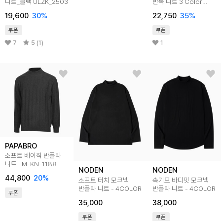
니트_블랙 ULZK_2503
반목 니트 3 Color
ANBK_2002
19,600
30
%
22,750
35
%
쿠폰
쿠폰
7
5 (1)
1
PAPABRO
소프트 베이직 반폴라
니트 LM-KN-1188
NODEN
NODEN
44,800
20
%
소프트 터치 모크넥
속기모 바디핏 모크넥
반폴라 니트 - 4COLOR
반폴라 니트 - 4COLOR
쿠폰
35,000
38,000
쿠폰
쿠폰