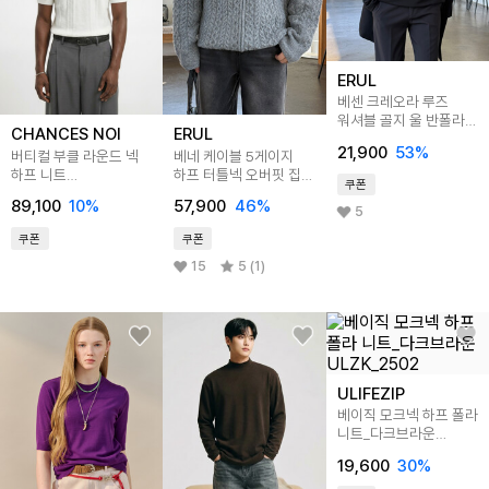
ERUL
베센 크레오라 루즈
워셔블 골지 울 반폴라
CHANCES NOI
ERUL
니트 4colors
21,900
53
%
버티컬 부클 라운드 넥
베네 케이블 5게이지
하프 니트
하프 터틀넥 오버핏 집업
쿠폰
(4color)/M262TP08
니트 4colors
89,100
10
%
57,900
46
%
5
쿠폰
쿠폰
15
5 (1)
ULIFEZIP
베이직 모크넥 하프 폴라
니트_다크브라운
ULZK_2502
19,600
30
%