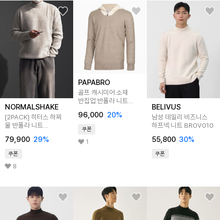
PAPABRO
골프 캐시미어 소재
반집업 반폴라 니트
NORMALSHAKE
BELIVUS
티셔츠 LB-KNG-2307
96,000
20
%
[2PACK] 히터스 하찌
남성 데일리 비즈니스
울 반폴라 니트
하프넥 니트 BROV010
쿠폰
(5color)
79,900
29
%
55,800
30
%
1
쿠폰
쿠폰
8