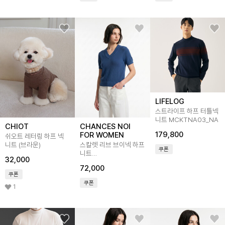
LIFELOG
스트라이프 하프 터틀넥
니트 MCKTNA03_NA
CHIOT
CHANCES NOI
179,800
FOR WOMEN
쉬오트 레터링 하프 넥
니트 (브라운)
스칼렛 리브 브이넥 하프
쿠폰
니트
32,000
(4color)/W262TP11
72,000
쿠폰
쿠폰
1