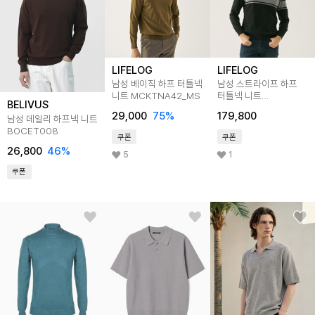
LIFELOG
LIFELOG
남성 베이직 하프 터틀넥
남성 스트라이프 하프
니트 MCKTNA42_MS
터틀넥 니트
BELIVUS
MCKTNA03_BK
29,000
75
%
179,800
남성 데일리 하프넥 니트
BOCET008
쿠폰
쿠폰
26,800
46
%
5
1
쿠폰