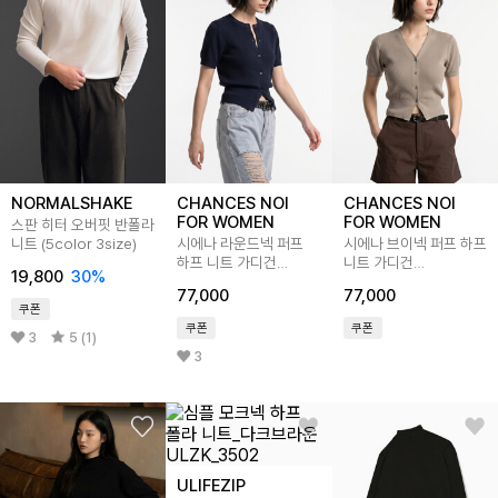
NORMALSHAKE
CHANCES NOI
CHANCES NOI
FOR WOMEN
FOR WOMEN
스판 히터 오버핏 반폴라
니트 (5color 3size)
시에나 라운드넥 퍼프
시에나 브이넥 퍼프 하프
하프 니트 가디건
니트 가디건
19,800
30
%
(4color)/W262OT01
(3color)/W262OT02
77,000
77,000
쿠폰
쿠폰
쿠폰
3
5 (1)
3
ULIFEZIP