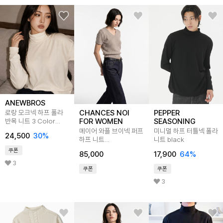
ANEWBROS
CHANCES NOI
PEPPER
로랑 모크넥 하프 폴라
FOR WOMEN
SEASONING
반목 니트 3 Color
ANBK_6002
메이어 와플 브이넥 퍼프
미니멀 하프 터틀넥 폴라
24,500
30
%
하프 니트
니트 black
(4color)/W262TP12
쿠폰
85,000
17,900
64
%
3
쿠폰
쿠폰
3