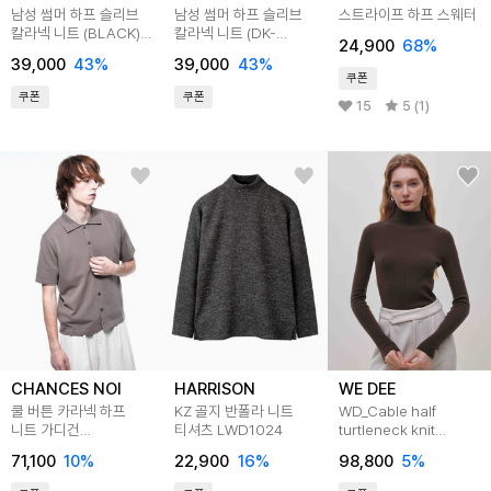
남성 썸머 하프 슬리브
남성 썸머 하프 슬리브
스트라이프 하프 스웨터
칼라넥 니트 (BLACK)
칼라넥 니트 (DK-
24,900
68
%
(HC4SK30)
KHAKI) (HC4SK31)
39,000
43
%
39,000
43
%
쿠폰
쿠폰
쿠폰
15
5 (1)
CHANCES NOI
HARRISON
WE DEE
쿨 버튼 카라넥 하프
KZ 골지 반폴라 니트
WD_Cable half
니트 가디건
티셔츠 LWD1024
turtleneck knit
(3color)/BHKCM
top_4color
71,100
10
%
22,900
16
%
98,800
5
%