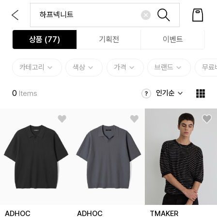
상품 (
77
)
기획전
이벤트
카테고리
색상
가격
브랜드
무료
0
인기순
Items
ADHOC
ADHOC
TMAKER