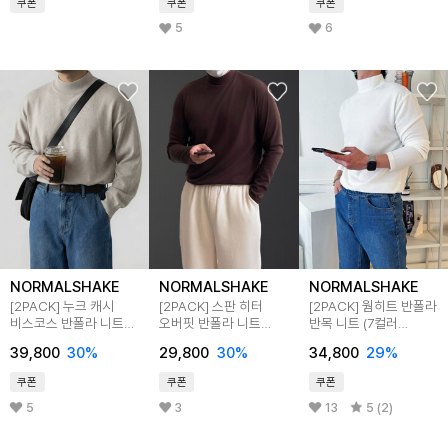
쿠폰
쿠폰
쿠폰
5
6
NORMALSHAKE
NORMALSHAKE
NORMALSHAKE
[2PACK] 누크 캐시
[2PACK] 스판 히터
[2PACK] 웜히트 반폴라
비스코스 반폴라 니트
오버핏 반폴라 니트
반목 니트 (7컬러
5color
(5color 3size)
2XL까지)
39,800
30
%
29,800
30
%
34,800
29
%
쿠폰
쿠폰
쿠폰
5
3
13
5 (2)