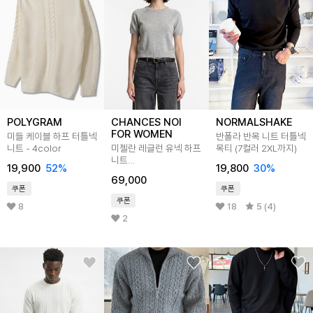
POLYGRAM
CHANCES NOI
NORMALSHAKE
FOR WOMEN
미들 케이블 하프 터틀넥
반폴라 반목 니트 터틀넥
니트 - 4color
미첼란 레글런 유넥 하프
목티 (7컬러 2XL까지)
니트
19,900
52
%
19,800
30
%
(5color)/W262TP10
69,000
쿠폰
쿠폰
쿠폰
8
18
5 (4)
2