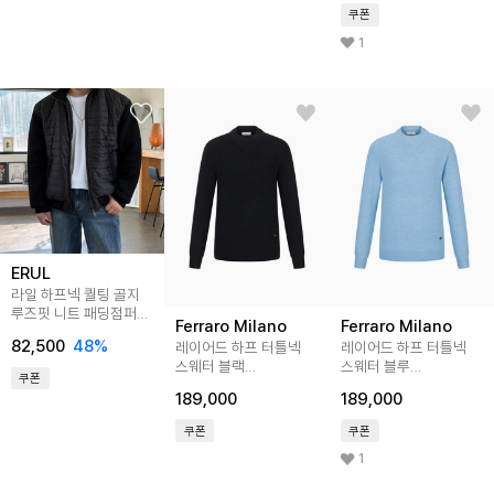
쿠폰
1
ERUL
라일 하프넥 퀄팅 골지
루즈핏 니트 패딩점퍼
Ferraro Milano
Ferraro Milano
2colors
82,500
48
%
레이어드 하프 터틀넥
레이어드 하프 터틀넥
스웨터 블랙
스웨터 블루
쿠폰
(AM0DRD40539)
(AM0DRD40541)
189,000
189,000
쿠폰
쿠폰
1