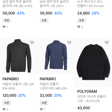
남성 썸머 하프 슬리브
남성 썸머 하프 슬리브
누크 캐시 비스코스
칼라넥 니트 (BLACK)
칼라넥 니트 (SKY
반폴라 니트 5color
(HC4SK31)
BLUE) (HC4SK31)
39,000
43
%
39,000
43
%
24,800
29
%
쿠폰
쿠폰
쿠폰
1
3
PAPABRO
PAPABRO
데일리 반폴라 니트 LM-
데일리 반폴라
KN-808
니트티셔츠 MB-KN-
POLYGRAM
Q082
120,000
20
%
32,000
20
%
라이트 이너핏 반폴라
니트 - 8COLOR
쿠폰
쿠폰
43,900
3
1