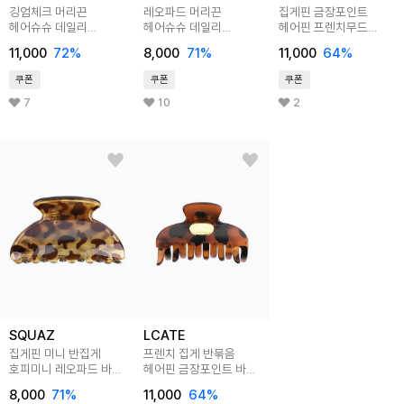
깅엄체크 머리끈
레오파드 머리끈
집게핀 금장포인트
헤어슈슈 데일리
헤어슈슈 데일리
헤어핀 프렌치무드
스크런치 체크 곱창밴드
스크런치 곱창밴드
머리핀 SEAR004
11,000
72
%
8,000
71
%
11,000
64
%
LEAR006
LEAR001
쿠폰
쿠폰
쿠폰
7
10
2
SQUAZ
LCATE
집게핀 미니 반집게
프렌치 집게 반묶음
호피미니 레오파드 바렛
헤어핀 금장포인트 바렛
헤어핀 SEAR005
집게핀 LEAR004
8,000
71
%
11,000
64
%