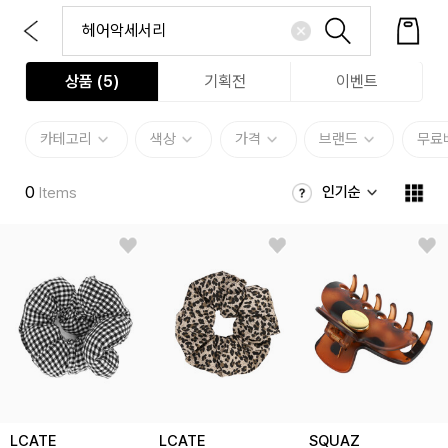
상품 (
5
)
기획전
이벤트
카테고리
색상
가격
브랜드
무료
0
인기순
Items
LCATE
LCATE
SQUAZ