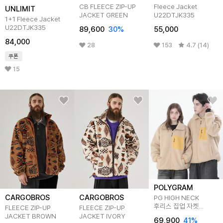
CB FLEECE ZIP-UP
Fleece Jacket
UNLIMIT
JACKET GREEN
U22DTJK335
1+1 Fleece Jacket
U22DTJK335
89,600
30
%
55,000
84,000
28
153
4.7 (14)
쿠폰
15
POLYGRAM
CARGOBROS
CARGOBROS
PG HIGH NECK
후리스 집업 자켓
FLEECE ZIP-UP
FLEECE ZIP-UP
(BEIGE)
JACKET BROWN
JACKET IVORY
69,900
41
%