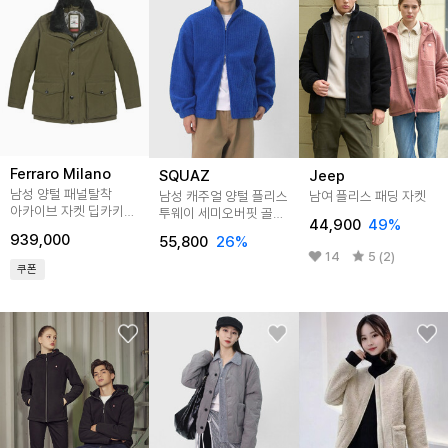
Ferraro Milano
SQUAZ
Jeep
남성 양털 패널탈착
남성 캐주얼 양털 플리스
남여 플리스 패딩 자켓
아카이브 자켓 딥카키
투웨이 세미오버핏 골지
44,900
49
%
(A0CJ45227)
자켓 SOCET001
939,000
55,800
26
%
14
5 (2)
쿠폰