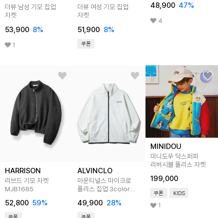
48,900
47
%
더뷰 남성 기모 집업
더뷰 여성 기모 집업
자켓
자켓
4
53,900
8
%
51,900
8
%
쿠폰
1
MINIDOU
미니도우 닥스퍼피
리버시블 플리스 자켓
HARRISON
ALVINCLO
199,000
리브드 기모 자켓
마운티널스 마이크로
MJB1685
플리스 집업 3color
쿠폰
KIDS
AZH575
52,800
59
%
49,900
28
%
1
쿠폰
쿠폰