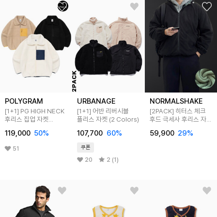
POLYGRAM
URBANAGE
NORMALSHAKE
[1+1] PG HIGH NECK
[1+1] 어반 리버시블
[2PACK] 히터스 체크
후리스 집업 자켓
플리스 자켓 (2 Colors)
후드 극세사 후리스 자켓
3COLOR
(2color)
119,000
50
%
107,700
60
%
59,900
29
%
쿠폰
51
20
2 (1)