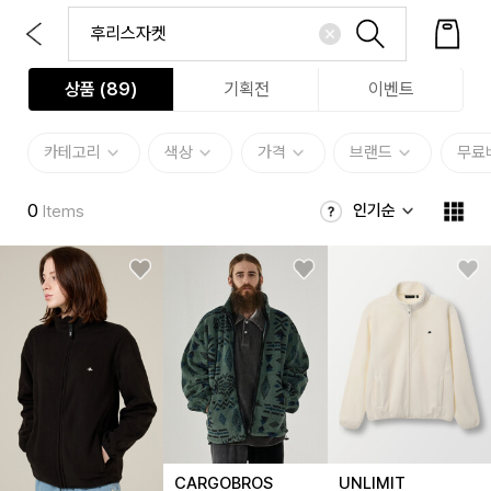
상품 (
89
)
기획전
이벤트
카테고리
색상
가격
브랜드
무료
0
인기순
Items
CARGOBROS
UNLIMIT