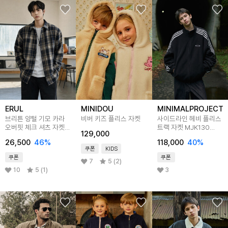
ERUL
MINIDOU
MINIMALPROJECT
브리튼 양털 기모 카라
비버 키즈 플리스 자켓
사이드라인 헤비 플리스
오버핏 체크 셔츠 자켓
트랙 자켓 MJK130
129,000
4colors
4color
26,500
46
%
118,000
40
%
쿠폰
KIDS
쿠폰
쿠폰
7
5 (2)
10
5 (1)
3