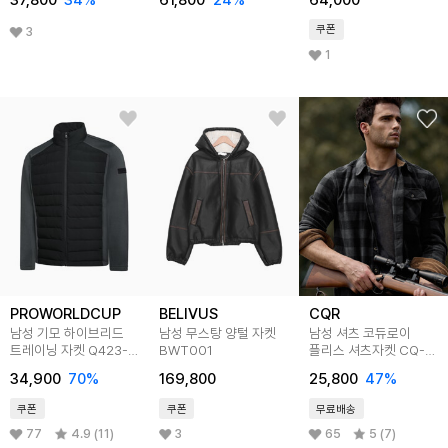
37,800
34
%
61,800
24
%
64,000
쿠폰
3
1
PROWORLDCUP
BELIVUS
CQR
남성 기모 하이브리드
남성 무스탕 양털 자켓
남성 셔츠 코듀로이
트레이닝 자켓 Q423-
BWT001
플리스 셔츠자켓 CQ-
5371-72
HOS211
34,900
70
%
169,800
25,800
47
%
쿠폰
쿠폰
무료배송
77
4.9 (11)
3
65
5 (7)