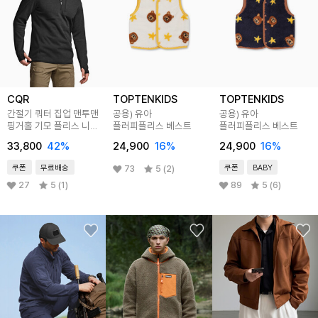
CQR
TOPTENKIDS
TOPTENKIDS
간절기 쿼터 집업 맨투맨
공용) 유아
공용) 유아
핑거홀 기모 플리스 니트
플러피플리스 베스트
플러피플리스 베스트
CQ-HKZ305
33,800
42
%
24,900
16
%
24,900
16
%
쿠폰
무료배송
쿠폰
BABY
73
5 (2)
27
5 (1)
89
5 (6)