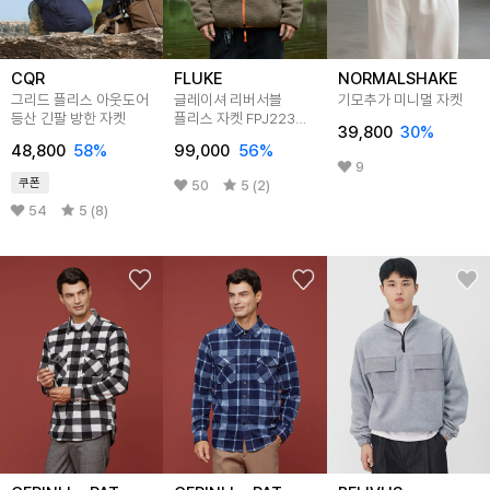
CQR
FLUKE
NORMALSHAKE
그리드 플리스 아웃도어
글레이셔 리버서블
기모추가 미니멀 자켓
등산 긴팔 방한 자켓
플리스 자켓 FPJ223
39,800
30
%
3color
48,800
58
%
99,000
56
%
9
쿠폰
50
5 (2)
54
5 (8)