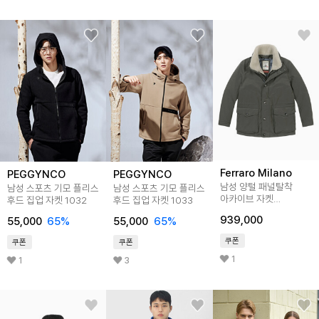
Ferraro Milano
PEGGYNCO
PEGGYNCO
남성 양털 패널탈착
남성 스포츠 기모 플리스
남성 스포츠 기모 플리스
아카이브 자켓
후드 집업 자켓 1032
후드 집업 자켓 1033
다크그레이
939,000
55,000
65
%
55,000
65
%
(A0CJ45237)
쿠폰
쿠폰
쿠폰
1
1
3