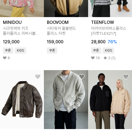
MINIDOU
BOOVOOM
TEENFLOW
시크릿레빗 키즈
시티워커 울블렌드
아카이브리버스플리스
폴라플리스 리버시블
플리스 자켓
[자켓TLEX217]
집업 자켓
129,000
159,000
28,800
76
%
쿠폰
KIDS
쿠폰
쿠폰
KIDS
6
19
2 (1)