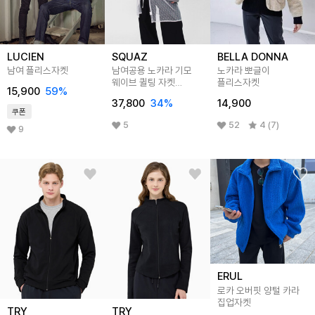
LUCIEN
SQUAZ
BELLA DONNA
남여 플리스자켓
남여공용 노카라 기모
노카라 뽀글이
웨이브 퀼팅 자켓
플리스자켓
15,900
59
%
SXR045
37,800
34
%
14,900
쿠폰
5
52
4 (7)
9
ERUL
로카 오버핏 양털 카라
집업자켓
TRY
TRY