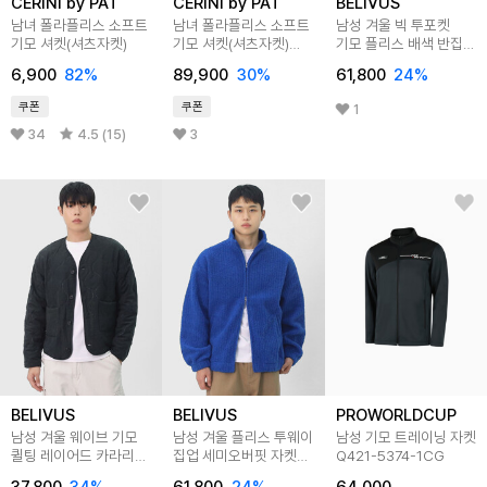
CERINI by PAT
CERINI by PAT
BELIVUS
남녀 폴라플리스 소프트
남녀 폴라플리스 소프트
남성 겨울 빅 투포켓
기모 셔켓(셔츠자켓)
기모 셔켓(셔츠자켓)
기모 플리스 배색 반집업
4종 세트 23w
자켓 BWY013
6,900
82
%
89,900
30
%
61,800
24
%
쿠폰
쿠폰
1
34
4.5 (15)
3
BELIVUS
BELIVUS
PROWORLDCUP
남성 겨울 웨이브 기모
남성 겨울 플리스 투웨이
남성 기모 트레이닝 자켓
퀼팅 레이어드 카라리스
집업 세미오버핏 자켓
Q421-5374-1CG
자켓 BXR064
BOCET006