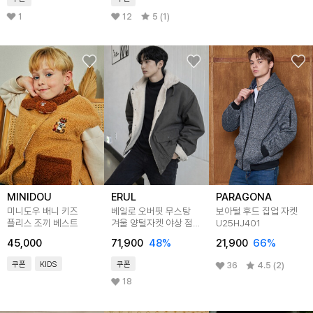
1
12
5 (1)
MINIDOU
ERUL
PARAGONA
미니도우 배니 키즈
베일로 오버핏 무스탕
보아털 후드 집업 자켓
플리스 조끼 베스트
겨울 양털자켓 야상 점퍼
U25HJ401
3colors
45,000
71,900
48
%
21,900
66
%
쿠폰
KIDS
쿠폰
36
4.5 (2)
18