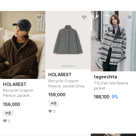
HOLAREST
tageechita
Recycle Crayon
TG_Fair isle fleece
HOLAREST
Fleece Jacket Grey
jacket
Recycle Crayon
159,000
Fleece Jacket
188,100
5
%
Brown
쿠폰
159,000
5
쿠폰
2