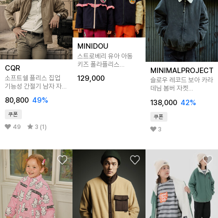
MINIDOU
스트로베리 유아 아동
키즈 폴라플리스
CQR
MINIMALPROJECT
리버시블 집업 자켓
소프트쉘 플리스 집업
129,000
슬로우 레코드 보아 카라
기능성 간절기 남자 자켓
데님 봄버 자켓
CQ-HOK832
MJK129 2color
80,800
49
%
138,000
42
%
쿠폰
쿠폰
49
3 (1)
3