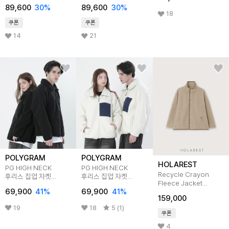
89,600
30
%
89,600
30
%
18
쿠폰
쿠폰
14
21
POLYGRAM
POLYGRAM
HOLAREST
PG HIGH NECK
PG HIGH NECK
Recycle Crayon
후리스 집업 자켓
후리스 집업 자켓
Fleece Jacket
(BLACK)
(IVORY)
69,900
41
%
69,900
41
%
(Beige)
159,000
19
18
5 (1)
쿠폰
4