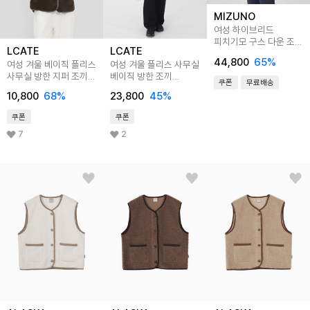
MIZUNO
여성 하이브리드
피치기모 구스 다운 조끼
LCATE
LCATE
베스트 32YE080012
44,800
65
%
여성 겨울 베이직 플리스
여성 겨울 플리스 사무실
사무실 방한 지퍼 조끼
베이직 방한 조끼
쿠폰
무료배송
LOSC024
LHZ017
10,800
68
%
23,800
45
%
쿠폰
쿠폰
7
2