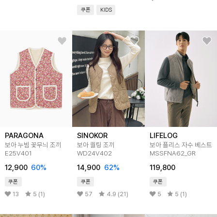
쿠폰
KIDS
PARAGONA
SINOKOR
LIFELOG
보아 누빔 꽃무늬 조끼
보아 퀄팅 조끼
보아 플리스 자수 베스트
E25V401
WD24V402
MSSFNA62_GR
12,900
60
%
14,900
62
%
119,800
쿠폰
쿠폰
쿠폰
13
5 (1)
57
4.9 (21)
5
5 (1)