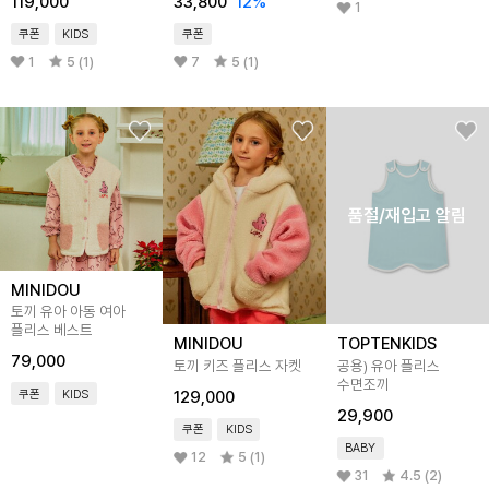
119,000
33,800
12
%
1
쿠폰
KIDS
쿠폰
1
5 (1)
7
5 (1)
품절/재입고 알림
MINIDOU
토끼 유아 아동 여아
플리스 베스트
MINIDOU
TOPTENKIDS
79,000
토끼 키즈 플리스 자켓
공용) 유아 플리스
수면조끼
쿠폰
KIDS
129,000
29,900
쿠폰
KIDS
BABY
12
5 (1)
31
4.5 (2)