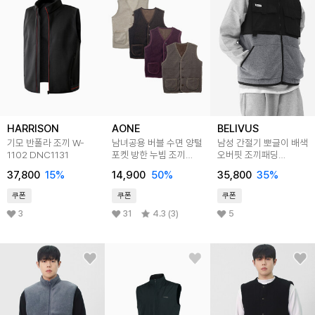
HARRISON
AONE
BELIVUS
기모 반폴라 조끼 W-
남녀공용 버블 수면 양털
남성 간절기 뽀글이 배색
1102 DNC1131
포켓 방한 누빔 조끼
오버핏 조끼패딩
베스트
WS157
37,800
15
%
14,900
50
%
35,800
35
%
쿠폰
쿠폰
쿠폰
3
31
4.3 (3)
5