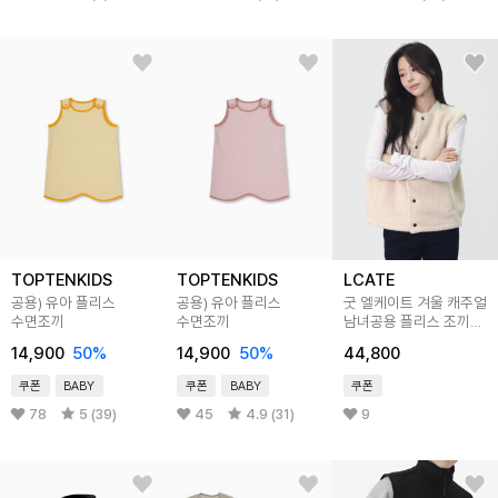
TOPTENKIDS
TOPTENKIDS
LCATE
공용) 유아 플리스
공용) 유아 플리스
굿 엘케이트 겨울 캐주얼
수면조끼
수면조끼
남녀공용 플리스 조끼
M~2XL LGC001
14,900
50
%
14,900
50
%
44,800
쿠폰
BABY
쿠폰
BABY
쿠폰
78
5 (39)
45
4.9 (31)
9