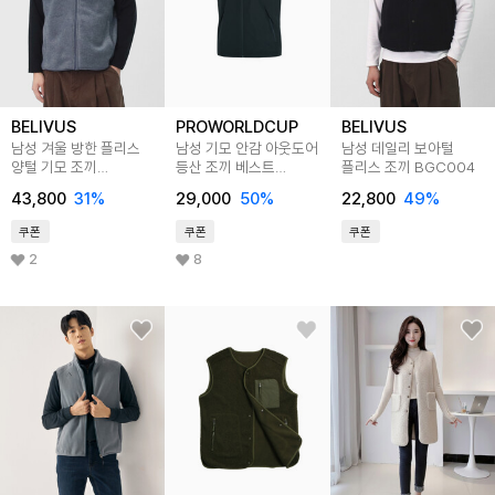
BELIVUS
PROWORLDCUP
BELIVUS
남성 겨울 방한 플리스
남성 기모 안감 아웃도어
남성 데일리 보아털
양털 기모 조끼
등산 조끼 베스트
플리스 조끼 BGC004
BHZ028
Q321-6151-52
43,800
31
%
29,000
50
%
22,800
49
%
쿠폰
쿠폰
쿠폰
2
8