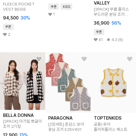
VALLEY
FLEECE POCKET
쿠폰
KIDS
VEST BEIGE
[2PACK] 부클 플리스
부드러운 본딩 조끼
1
94,500
30
%
MVV1463 2종세트
36,900
56
%
쿠폰
쿠폰
2
61
4.3 (6)
BELLA DONNA
PARAGONA
TOPTENKIDS
[2PACK] 아가일 뽀글이
[2장세트] 촌캉스 보아
공용) 유아
조끼 2기장
꽃님 조끼 E25V401
플러피플리스 베스트
12,900
13
%