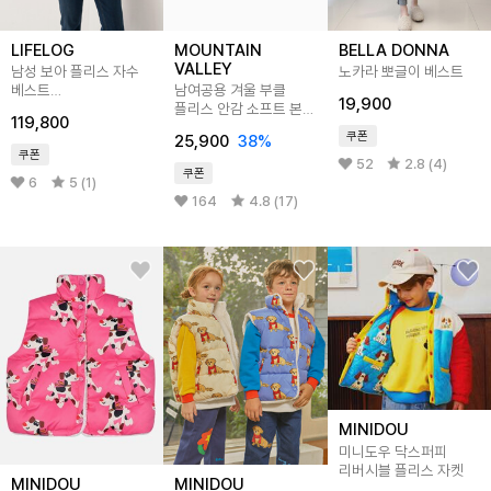
LIFELOG
MOUNTAIN
BELLA DONNA
VALLEY
남성 보아 플리스 자수
노카라 뽀글이 베스트
베스트
남여공용 겨울 부클
19,900
MSSFNA62_MT
플리스 안감 소프트 본딩
119,800
조끼 MVV1463
쿠폰
25,900
38
%
쿠폰
52
2.8 (4)
쿠폰
6
5 (1)
164
4.8 (17)
MINIDOU
미니도우 닥스퍼피
리버시블 플리스 자켓
MINIDOU
MINIDOU