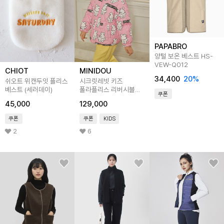
PAPABRO
양털 보온 베스트 HS-
VEW-Q012
CHIOT
MINIDOU
34,400
20
%
쉬오트 위캔두잇 플리스
시크릿레빗 키즈
베스트 (세러데이)
폴라플리스 리버시블
쿠폰
집업 자켓
45,000
129,000
쿠폰
쿠폰
KIDS
2
6