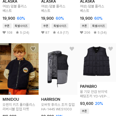
ALASKA
ALASKA
ALASKA
여성) 덤블 플리스
여성) 덤블 플리스
여성) 덤블 플리스
베스트
베스트
베스트
19,900
60
%
19,900
60
%
19,900
60
%
쿠폰
특별사이즈
쿠폰
특별사이즈
쿠폰
특별사이즈
108
5 (24)
87
4.9 (17)
206
5 (34)
PAPABRO
융 기모 안감 브이넥
패딩조끼 YD-VEP-
MINIDOU
HARRISON
450,1
93,600
20
%
오렌지 키즈 폴라플리스
오버핏 후리스 조끼 집업
리버시블 집업 자켓
HA-1445 WES1003
쿠폰