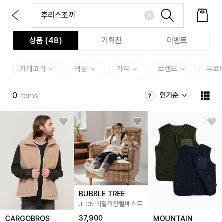
상품 (
48
)
기획전
이벤트
카테고리
색상
가격
브랜드
무료
0
인기순
Items
BUBBLE TREE
J105 베일리양털베스트
37,900
CARGOBROS
MOUNTAIN