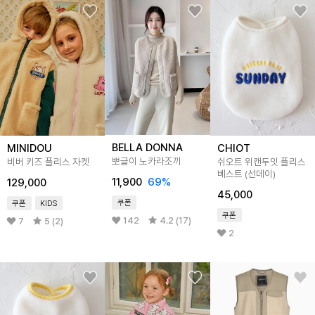
BELLA DONNA
MINIDOU
CHIOT
뽀글이 노카라조끼
비버 키즈 플리스 자켓
쉬오트 위캔두잇 플리스
베스트 (선데이)
11,900
69
%
129,000
45,000
쿠폰
쿠폰
KIDS
쿠폰
142
4.2 (17)
7
5 (2)
2