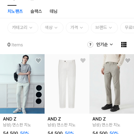
치노팬츠
슬랙스
데님
카테고리
색상
가격
브랜드
무료
0
인기순
Items
AND Z
AND Z
AND Z
남성) 면스판 치노
남성) 면스판 치노
남성) 면스판 치노
54,500
50
%
54,500
50
%
54,500
50
%