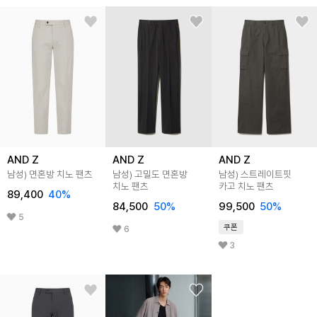
AND Z
AND Z
AND Z
남성) 면혼방 치노 팬츠
남성) 고밀도 면혼방
남성) 스트레이트핏
치노 팬츠
카고 치노 팬츠
89,400
40
%
84,500
50
%
99,500
50
%
5
쿠폰
6
3