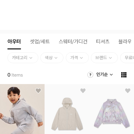
아우터
셋업/세트
스웨터/가디건
티셔츠
블라우
카테고리
색상
가격
브랜드
무료
0
인기순
Items