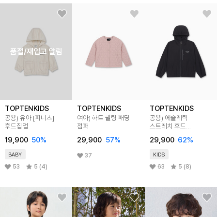
품절/재입고 알림
TOPTENKIDS
TOPTENKIDS
TOPTENKIDS
공용) 유아 [피너츠]
여아) 하트 퀼팅 패딩
공용) 에슬레틱
후드집업
점퍼
스트레치 후드
윈드브레이커
19,900
50
%
29,900
57
%
29,900
62
%
BABY
KIDS
37
53
5 (4)
63
5 (8)