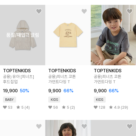
품절/재입고 알림
TOPTENKIDS
TOPTENKIDS
TOPTENKIDS
공용) 유아 [피너츠]
공용)피너츠 코튼
공용)피너츠 코튼
후드집업
가먼트다잉 T
가먼트다잉 T
19,900
50
%
9,900
66
%
9,900
66
%
BABY
KIDS
KIDS
53
5 (4)
56
5 (2)
128
4.9 (29)