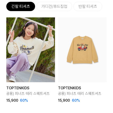
긴팔 티셔츠
가디건/후드집업
반팔 티셔츠
TOPTENKIDS
TOPTENKIDS
T
공용) 피너츠 테리 스웨트셔츠
공용) 피너츠 테리 스웨트셔츠
공
15,900
60
%
15,900
60
%
1