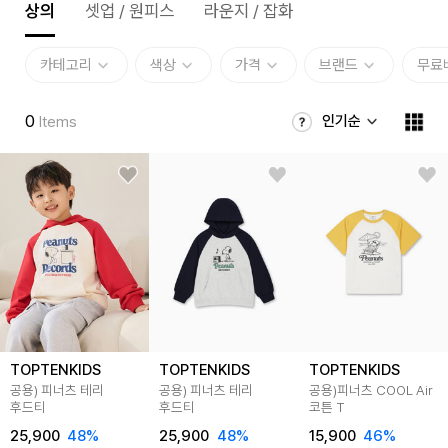
상의
셋업 / 원피스
라운지 / 잡화
카테고리
색상
가격
브랜드
무료
0
인기순
Items
TOPTENKIDS
TOPTENKIDS
TOPTENKIDS
공용) 피너츠 테리
공용) 피너츠 테리
공용)피너츠 COOL Air
후드티
후드티
코튼 T
25,900
48
%
25,900
48
%
15,900
46
%