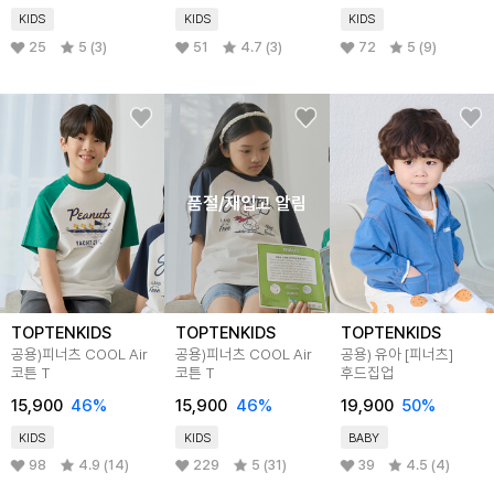
KIDS
KIDS
KIDS
25
5 (3)
51
4.7 (3)
72
5 (9)
품절/재입고 알림
TOPTENKIDS
TOPTENKIDS
TOPTENKIDS
공용)피너츠 COOL Air
공용)피너츠 COOL Air
공용) 유아 [피너츠]
코튼 T
코튼 T
후드집업
15,900
46
%
15,900
46
%
19,900
50
%
KIDS
KIDS
BABY
98
4.9 (14)
229
5 (31)
39
4.5 (4)