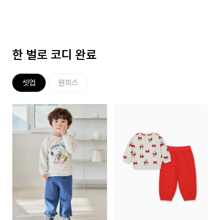
한 벌로 코디 완료
셋업
원피스