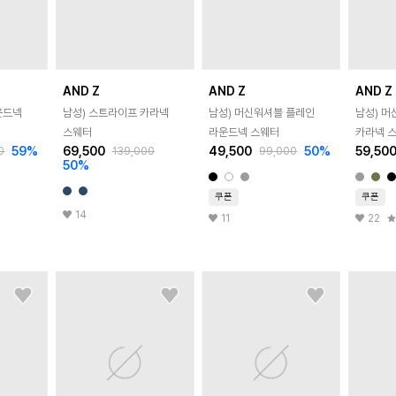
AND Z
AND Z
AND Z
운드넥
남성) 스트라이프 카라넥
남성) 머신워셔블 플레인
남성) 
스웨터
라운드넥 스웨터
카라넥 
59
%
69,500
49,500
50
%
59,50
0
139,000
99,000
50
%
쿠폰
쿠폰
14
11
22