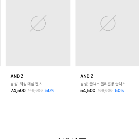
AND Z
AND Z
남성) 워싱 데님 팬츠
남성) 쿨맥스 폴리혼방 슬랙스
74,500
50
%
54,500
50
%
149,000
109,000