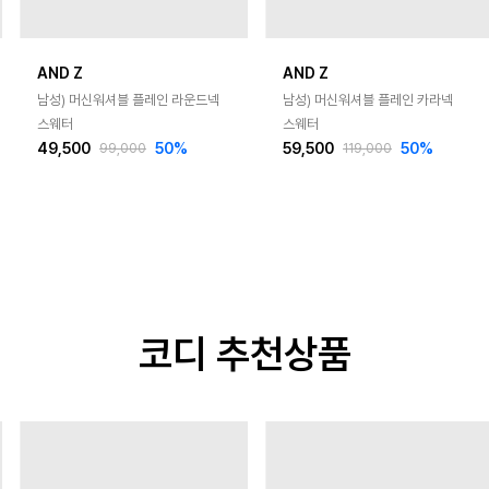
AND Z
AND Z
남성) 머신워셔블 플레인 라운드넥
남성) 머신워셔블 플레인 카라넥
스웨터
스웨터
49,500
50
%
59,500
50
%
99,000
119,000
코디 추천상품