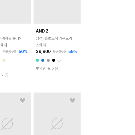
AND Z
머신워셔블 플레인
남성) 슬럽조직 라운드넥
스웨터
스웨터
0
50
%
39,900
59
%
119,000
99,000
49
5 (4)
5 (1)