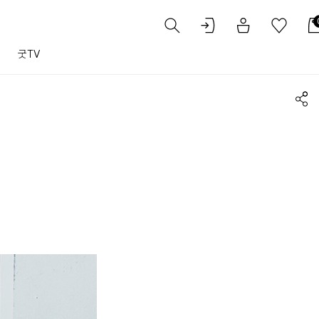
트
굿TV