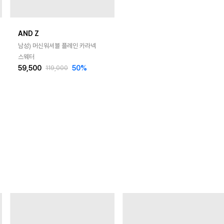
AND Z
남성) 머신워셔블 플레인 카라넥
스웨터
59,500
50
%
119,000