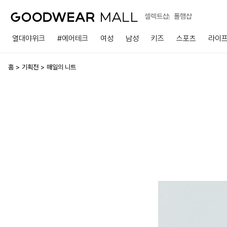
셀렉트샵
폴햄샵
열대야위크
#에어테크
여성
남성
키즈
스포츠
라이
홈
기획전
매일의 니트