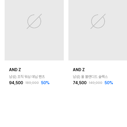
AND Z
AND Z
남성) 조직 워싱 데님 팬츠
남성) 울 블랜디드 슬랙스
94,500
50
%
74,500
50
%
189,000
149,000