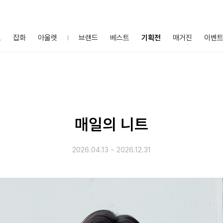
프
잡화
아울렛
브랜드
베스트
기획전
매거진
이벤
매일의 니트
2026.04.13
~
2026.12.31