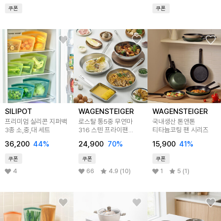
쿠폰
쿠폰
SILIPOT
WAGENSTEIGER
WAGENSTEIGER
프리미엄 실리콘 지퍼백
로스탈 통5중 무연마
국내생산 톤앤톤
3종 소,중,대 세트
316 스텐 프라이팬
티타늄코팅 팬 시리즈
시리즈
36,200
44
%
24,900
70
%
15,900
41
%
쿠폰
쿠폰
쿠폰
4
66
4.9 (10)
1
5 (1)