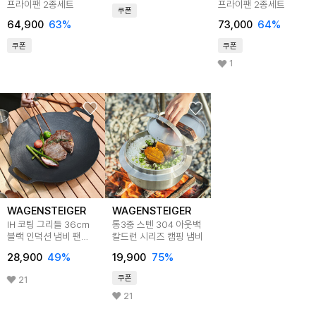
프라이팬 2종세트
프라이팬 2종세트
쿠폰
64,900
63
%
73,000
64
%
쿠폰
쿠폰
1
WAGENSTEIGER
WAGENSTEIGER
IH 코팅 그리들 36cm
통3중 스텐 304 아웃백
블랙 인덕션 냄비 팬
칼드런 시리즈 캠핑 냄비
캠핑
28,900
49
%
19,900
75
%
쿠폰
21
21