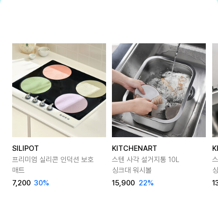
SILIPOT
KITCHENART
K
프리미엄 실리콘 인덕션 보호
스텐 사각 설거지통 10L
스
매트
싱크대 워시볼
싱
7,200
30
%
15,900
22
%
1