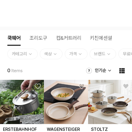
쿡웨어
조리도구
컵&커트러리
키친에센셜
카테고리
색상
가격
브랜드
무료
0
인기순
Items
ERSTEBAHNHOF
WAGENSTEIGER
STOLTZ