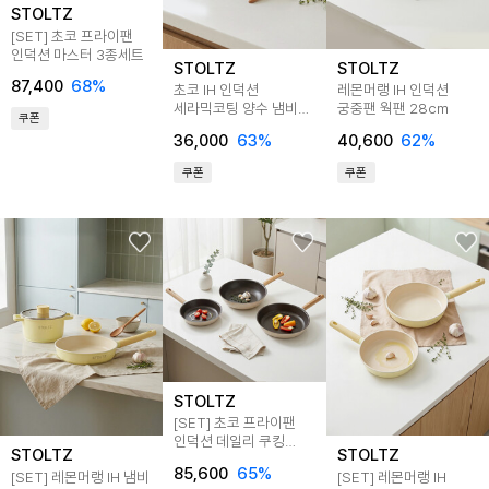
STOLTZ
[SET] 초코 프라이팬
인덕션 마스터 3종세트
STOLTZ
STOLTZ
87,400
68
%
초코 IH 인덕션
레몬머랭 IH 인덕션
세라믹코팅 양수 냄비
궁중팬 웍팬 28cm
쿠폰
20cm
36,000
63
%
40,600
62
%
쿠폰
쿠폰
STOLTZ
[SET] 초코 프라이팬
인덕션 데일리 쿠킹
STOLTZ
STOLTZ
3종세트
85,600
65
%
[SET] 레몬머랭 IH 냄비
[SET] 레몬머랭 IH