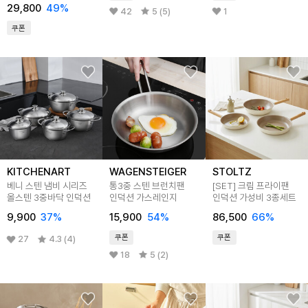
29,800
49
%
42
5 (5)
1
쿠폰
KITCHENART
WAGENSTEIGER
STOLTZ
베니 스텐 냄비 시리즈
통3중 스텐 브런치팬
[SET] 크림 프라이팬
올스텐 3중바닥 인덕션
인덕션 가스레인지
인덕션 가성비 3종세트
9,900
37
%
15,900
54
%
86,500
66
%
쿠폰
쿠폰
27
4.3 (4)
18
5 (2)