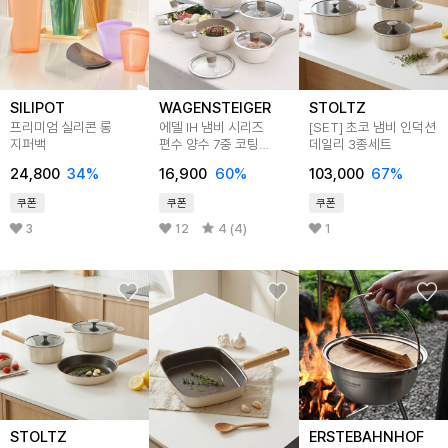
SILIPOT
WAGENSTEIGER
STOLTZ
프리미엄 실리콘 롱
에델 IH 냄비 시리즈
[SET] 초코 냄비 인덕션
지퍼백
편수 양수 7중 코팅
데일리 3종세트
인덕션 가스레인지
24,800
34
%
16,900
60
%
103,000
67
%
쿠폰
쿠폰
쿠폰
3
12
4 (4)
1
STOLTZ
ERSTEBAHNHOF