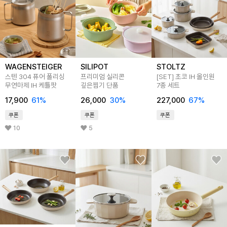
WAGENSTEIGER
SILIPOT
STOLTZ
스텐 304 퓨어 폴리싱
프리미엄 실리콘
[SET] 초코 IH 올인원
무연마제 IH 케틀팟
깊은찜기 단품
7종 세트
17,900
61
%
26,000
30
%
227,000
67
%
쿠폰
쿠폰
쿠폰
10
5