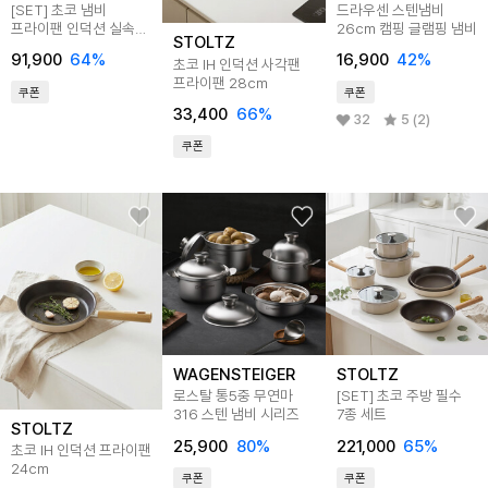
[SET] 초코 냄비
드라우센 스텐냄비
프라이팬 인덕션 실속
26cm 캠핑 글램핑 냄비
STOLTZ
주방 3종세트
91,900
64
%
16,900
42
%
초코 IH 인덕션 사각팬
프라이팬 28cm
쿠폰
쿠폰
33,400
66
%
32
5 (2)
쿠폰
WAGENSTEIGER
STOLTZ
로스탈 통5중 무연마
[SET] 초코 주방 필수
316 스텐 냄비 시리즈
7종 세트
STOLTZ
25,900
80
%
221,000
65
%
초코 IH 인덕션 프라이팬
24cm
쿠폰
쿠폰