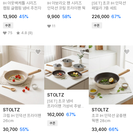
IH 아웃백케틀 시리즈
IH 아보리오 팬 시리즈
[SET] 초코 IH 인덕션
캠핑 글램핑 냄비 주전자
인덕션 코팅 프라이팬 웍
패밀리 7종 세트
13,900
45
%
9,900
58
%
226,000
67
%
쿠폰
쿠폰
11
75
4.8 (8)
STOLTZ
[SET] 초코 냄비
프라이팬 가성비 주방
STOLTZ
STOLTZ
5종 세트
162,000
67
%
크림 IH 인덕션 프라이팬
초코 IH 인덕션 궁중팬
26cm
웍팬 28cm
쿠폰
30,700
55
%
33,400
66
%