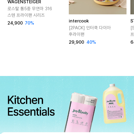
WAGENSTEIGER
로스탈 통5중 무연마 316
스텐 프라이팬 시리즈
intercook
S
24,900
70
%
[2PACK] 인터쿡 다이아
[
후라이팬
프
29,900
40
%
6