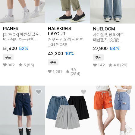
PIANER
HALBKREIS
NUELOOM
LAYOUT
[2 PACK] 에센셜 딥 원
사계절 밴딩 와이드
턱 스웨트 하프팬츠
캐럿 린넨 와이드 팬츠
데님팬츠 (숏/롱)
(3color)
_KH P-058
3color
51,900
52
%
27,900
64
%
42,300
10
%
쿠폰
쿠폰
쿠폰
302
5 (55)
142
4.6 (29)
4.9
1,261
(284)