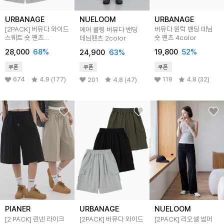
URBANAGE
URBANAGE
NUELOOM
[2PACK] 버뮤다 와이드
버뮤다 원턱 밴딩 데님
에어 쿨링 버뮤다 밴딩
스웨트 숏 팬츠
숏 팬츠 4color
데님팬츠 2color
(3COLOR)
28,000
68
%
19,800
52
%
24,900
63
%
쿠폰
쿠폰
쿠폰
674
4.9 (177)
119
4.8 (32)
201
4.8 (47)
PIANER
URBANAGE
NUELOOM
[2 PACK] 린넨 라이크
[2PACK] 버뮤다 와이드
[2PACK] 리오셀 썸머