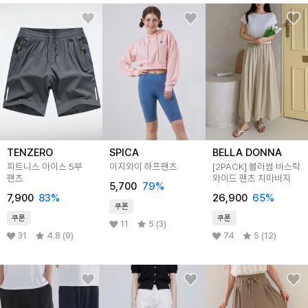
TENZERO
SPICA
BELLA DONNA
피트니스 아이스 5부
이지와이 하프팬츠
[2PACK] 블러썸 바스락
팬츠
와이드 팬츠 치마바지
5,700
79
%
7,900
83
%
26,900
65
%
쿠폰
쿠폰
쿠폰
11
5 (3)
31
4.8 (9)
74
5 (12)