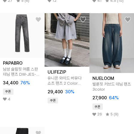
27
5 (6)
12
41
4.5 (10)
PAPABRO
남성 슬림핏 여름 스판
ULIFEZIP
데님 팬츠 DW-JES-
유니온 와이드 버뮤다
NUELOOM
665,6,7
34,400
76
%
쇼츠 팬츠 2 Color
벌룬핏 커브드 데님 팬츠
ULST_2002
3color
29,400
30
%
쿠폰
27,900
64
%
4
쿠폰
쿠폰
26
5 (9)