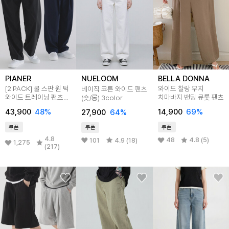
PIANER
BELLA DONNA
NUELOOM
[2 PACK] 쿨 스판 원 턱
와이드 찰랑 무지
베이직 코튼 와이드 팬츠
와이드 트레이닝 팬츠
치마바지 밴딩 큐롯 팬츠
(숏/롱) 3color
(2color)
43,900
48
%
14,900
69
%
27,900
64
%
쿠폰
쿠폰
쿠폰
4.8
48
4.8 (5)
101
4.9 (18)
1,275
(217)