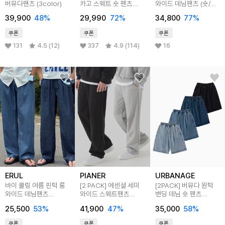
버뮤다팬츠 (3color)
카고 스웨트 숏 팬츠
와이드 데님팬츠 (숏/롱)
(3COLOR)
5color
39,900
48
%
29,990
72
%
34,800
77
%
쿠폰
쿠폰
쿠폰
131
4.5 (12)
337
4.9 (114)
16
ERUL
PIANER
URBANAGE
바이 쿨링 여름 핀턱 롱
[2 PACK] 에센셜 세미
[2PACK] 버뮤다 원턱
와이드 데님팬츠
와이드 스웨트팬츠
밴딩 데님 숏 팬츠
3colors
(3color)
4color
25,500
53
%
41,900
47
%
35,000
58
%
쿠폰
쿠폰
쿠폰