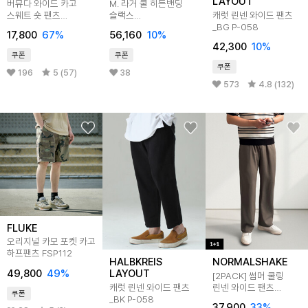
LAYOUT
버뮤다 와이드 카고
M. 라거 쿨 히든밴딩
스웨트 숏 팬츠
슬랙스
캐럿 린넨 와이드 팬츠
(3COLOR)
[팬츠D0321R02]
_BG P-058
17,800
67
%
56,160
10
%
42,300
10
%
쿠폰
쿠폰
쿠폰
196
5 (57)
38
573
4.8 (132)
FLUKE
오리지널 카모 포켓 카고
하프팬츠 FSP112
HALBKREIS
NORMALSHAKE
49,800
49
%
LAYOUT
[2PACK] 썸머 쿨링
캐럿 린넨 와이드 팬츠
린넨 와이드 팬츠
쿠폰
_BK P-058
(4color)
37,900
33
%