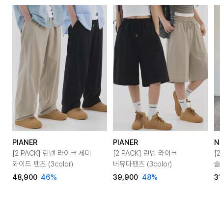
PIANER
PIANER
N
[2 PACK] 린넨 라이크 세미
[2 PACK] 린넨 라이크
[2PA
와이드 팬츠 (3color)
버뮤다팬츠 (3color)
슬
48,900
46
%
39,900
48
%
3