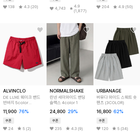
4.9
138
4.3 (20)
204
4.9 (50)
4,743
(1,877)
ALVINCLO
NORMALSHAKE
URBANAGE
DE LUXE 웨이크 밴드
린넨 세미와이드 밴딩
버뮤다 와이드 스웨트 숏
반바지 5color
슬랙스 4color 1
팬츠 (3COLOR)
DLX1312
11,900
76
%
24,800
29
%
16,800
62
%
쿠폰
쿠폰
쿠폰
24
5 (2)
235
4.3 (9)
120
5 (34)