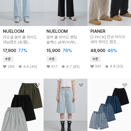
PIANER
NUELOOM
NUELOOM
[2 PACK] 린넨 라이크
리오셀 썸머 쿨 와이드
썸머 쿨 와이드 밴딩
세미 와이드 팬츠
데님팬츠 (숏/롱)
슬랙스 (8부/10부)
(3color)
5color
Black
48,900
46
%
17,900
77
%
15,900
76
%
쿠폰
쿠폰
쿠폰
581
4.9 (53)
295
4.6 (40)
617
4.7 (83)