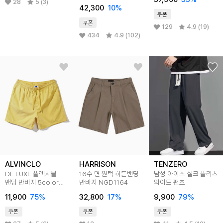
28
5 (3)
42,300
10
%
쿠폰
쿠폰
129
4.9 (19)
434
4.9 (102)
ALVINCLO
HARRISON
TENZERO
DE LUXE 플렉서블
16수 면 원턱 히든밴딩
남성 아이스 실크 플리츠
밴딩 반바지 5color
반바지 NGD1164
와이드 팬츠
DLX1316
11,900
75
%
32,800
17
%
9,900
79
%
쿠폰
쿠폰
쿠폰