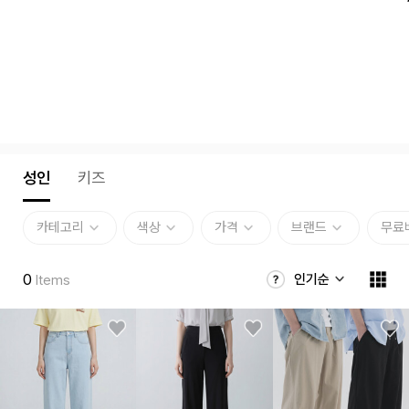
성인
키즈
카테고리
색상
가격
브랜드
무료
0
인기순
Items