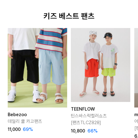
키즈 베스트 팬츠
TEENFLOW
Bebezoo
m
틴스바스락컬러쇼츠
데일리 쿨 카고팬츠
[팬츠TLCZ828]
[
11,000
69
%
10,800
66
%
6