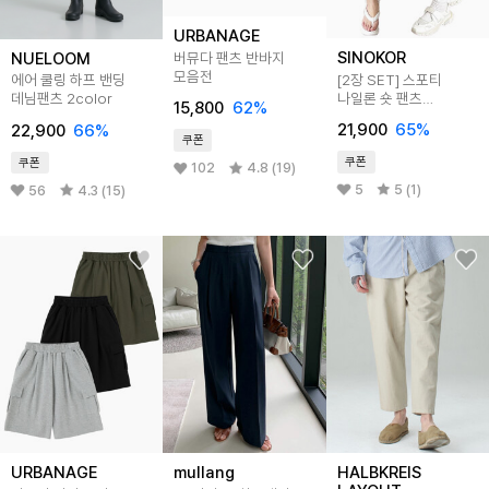
URBANAGE
SINOKOR
버뮤다 팬츠 반바지
NUELOOM
모음전
[2장 SET] 스포티
에어 쿨링 하프 밴딩
나일론 숏 팬츠
데님팬츠 2color
15,800
62
%
U25SP201
21,900
65
%
22,900
66
%
쿠폰
쿠폰
쿠폰
102
4.8 (19)
5
5 (1)
56
4.3 (15)
URBANAGE
mullang
HALBKREIS