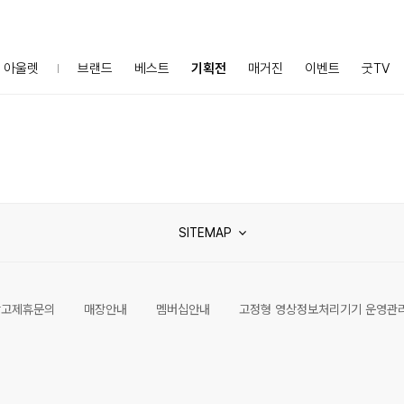
아울렛
브랜드
베스트
기획전
매거진
이벤트
굿TV
SITEMAP
광고제휴문의
매장안내
멤버십안내
고정형 영상정보처리기기 운영관