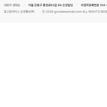
대표자 염태순
서울 강동구 풍성로63길 84 신성빌딩
사업자등록번호 104-8
호스팅서비스 신성통상㈜
ⓒ
2026
goodwearmall.com ALL RIGHTS RES