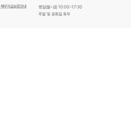
채무지급보증안내
평일(월~금) 10:00~17:30
주말 및 공휴일 휴무