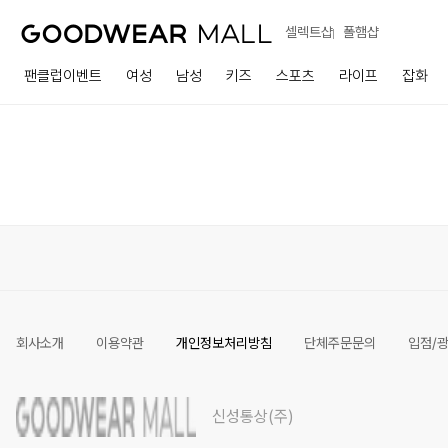
셀렉트샵
폴햄샵
팬클럽이벤트
여성
남성
키즈
스포츠
라이프
잡화
회사소개
이용약관
개인정보처리방침
단체주문문의
입점/
신성통상(주)