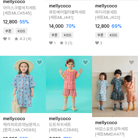
mellycoco
mellycoco
mellycoco
아이스크림비치세트
큐트베어컬러블럭세트
파티리본세트
[세트MLCK545]
[세트MLJ441]
[세트MLJ423]
12,800
55
%
14,000
70
%
12,800
69
%
쿠폰
KIDS
쿠폰
KIDS
쿠폰
KIDS
6
4.3 (4)
1
5 (1)
3
mellycoco
mellycoco
mellycoco
체리와르르데님원피스
도트피쉬세트
바캉스요트상하세트
[원피스MLCK586]
[세트MLCZ868]
[세트MMDA477]