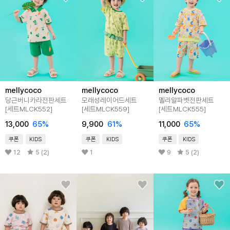
mellycoco
mellycoco
mellycoco
당근버니카라전판세트
모래성레이어드세트
멜리알파벳전판세트
[세트MLCK552]
[세트MLCK559]
[세트MLCK555]
13,000
65
%
9,900
61
%
11,000
65
%
쿠폰
KIDS
쿠폰
KIDS
쿠폰
KIDS
12
5 (2)
1
9
5 (2)