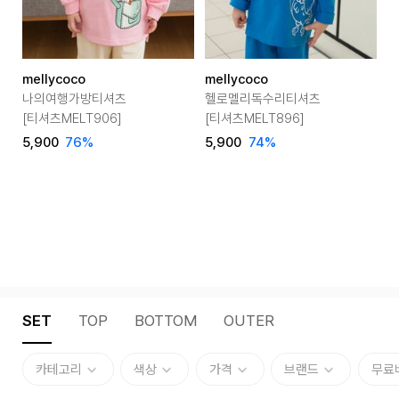
mellycoco
mellycoco
m
나의여행가방티셔츠
헬로멜리독수리티셔츠
[티셔츠MELT906]
[티셔츠MELT896]
[
5,900
76
%
5,900
74
%
5
SET
TOP
BOTTOM
OUTER
카테고리
색상
가격
브랜드
무료