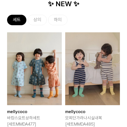
✨ NEW ✨
세트
상의
하의
mellycoco
mellycoco
m
바캉스요트상하세트
모찌단가라나시실내복
[세트MMDA477]
[세트MMDA485]
[