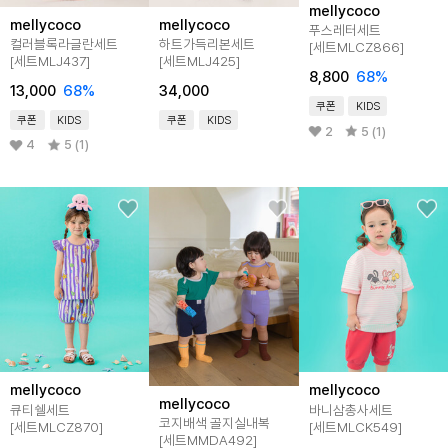
mellycoco
mellycoco
mellycoco
푸스레터세트
컬러블록라글란세트
하트가득리본세트
[세트MLCZ866]
[세트MLJ437]
[세트MLJ425]
8,800
68
%
13,000
68
%
34,000
쿠폰
KIDS
쿠폰
KIDS
쿠폰
KIDS
2
5 (1)
4
5 (1)
mellycoco
mellycoco
mellycoco
큐티쉘세트
바니삼총사세트
코지배색 골지실내복
[세트MLCZ870]
[세트MLCK549]
[세트MMDA492]