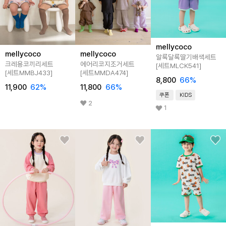
mellycoco
mellycoco
mellycoco
알록달록딸기배색세트
크레용코끼리세트
에어리코지조거세트
[세트MLCK541]
[세트MMBJ433]
[세트MMDA474]
8,800
66
%
11,900
62
%
11,800
66
%
쿠폰
KIDS
2
1