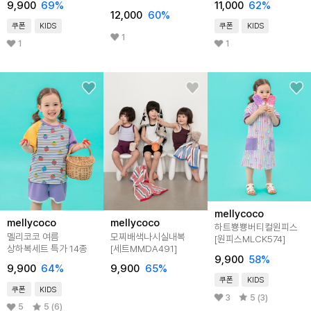
9,900
69
%
11,000
62
%
12,000
60
%
쿠폰
KIDS
쿠폰
KIDS
1
1
1
mellycoco
mellycoco
mellycoco
하트뿅뿅버티컬원피스
멜리코코 여름
모찌배색나시실내복
[원피스MLCK574]
상하복세트 특가 14종
[세트MMDA491]
9,900
58
%
9,900
64
%
9,900
65
%
쿠폰
KIDS
쿠폰
KIDS
3
5 (3)
5
5 (6)