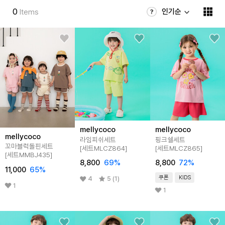
0
인기순
Items
mellycoco
mellycoco
mellycoco
라임피쉬세트
핑크쉘세트
꼬마블럭돌핀세트
[세트MLCZ864]
[세트MLCZ865]
[세트MMBJ435]
8,800
69
%
8,800
72
%
11,000
65
%
쿠폰
KIDS
4
5 (1)
1
1