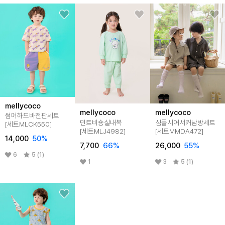
mellycoco
mellycoco
mellycoco
썸머하드바전판세트
민트비숑실내복
심플시어서커남방세트
[세트MLCK550]
[세트MLJ4982]
[세트MMDA472]
14,000
50
%
7,700
66
%
26,000
55
%
6
5 (1)
1
3
5 (1)