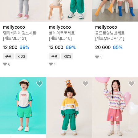
mellycoco
mellycoco
mellycoco
멜리베리레깅스세트
플레이코코세트
쿨드로잉남방세트
[세트MLJ421]
[세트MLJ46]
[세트MMDA471]
12,800
68
%
13,000
69
%
20,600
65
%
쿠폰
KIDS
쿠폰
KIDS
1
6
1