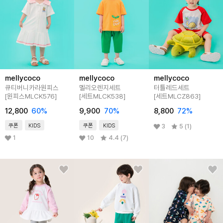
mellycoco
mellycoco
mellycoco
큐티버니카라원피스
멜리오렌지세트
터틀레드세트
[원피스MLCK576]
[세트MLCK538]
[세트MLCZ863]
12,800
60
%
9,900
70
%
8,800
72
%
쿠폰
KIDS
쿠폰
KIDS
3
5 (1)
1
10
4.4 (7)