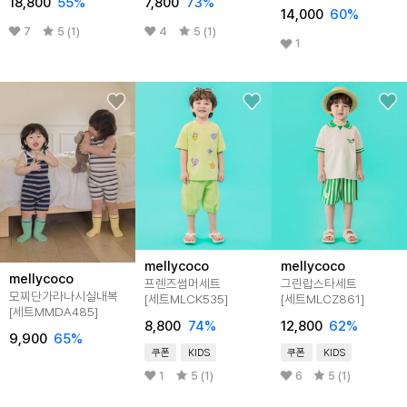
18,800
55
%
7,800
73
%
14,000
60
%
7
5 (1)
4
5 (1)
1
mellycoco
mellycoco
mellycoco
프렌즈썸머세트
그린랍스타세트
모찌단가라나시실내복
[세트MLCK535]
[세트MLCZ861]
[세트MMDA485]
8,800
74
%
12,800
62
%
9,900
65
%
쿠폰
KIDS
쿠폰
KIDS
1
5 (1)
6
5 (1)