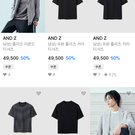
AND Z
AND Z
AND Z
남성) 플리츠 라운드
남성) 우븐 플리츠 카라
남성) 우븐 플리츠 카라
티셔츠
티셔츠
티셔츠
49,500
50
%
49,500
50
%
49,500
50
%
쿠폰
쿠폰
쿠폰
4
8
7
5 (1)