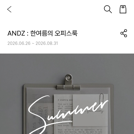
ANDZ : 한여름의 오피스룩
2026.06.26 ~ 2026.08.31