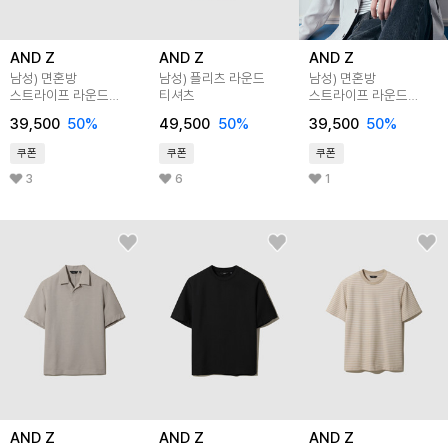
AND Z
AND Z
AND Z
남성) 면혼방
남성) 플리츠 라운드
남성) 면혼방
스트라이프 라운드
티셔츠
스트라이프 라운드
티셔츠
티셔츠
39,500
50
%
49,500
50
%
39,500
50
%
쿠폰
쿠폰
쿠폰
3
6
1
AND Z
AND Z
AND Z