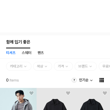
함께 입기 좋은
티셔츠
스웨터
팬츠
카테고리
색상
가격
브랜드
무료
0
인기순
Items