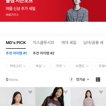
MD's PICK
익스클루시브
여아 세일
남아/공용 세
추천 아이템 #1
추천 아이템 #2
카테고리
색상
가격
브랜드
무료
0
인기순
Items