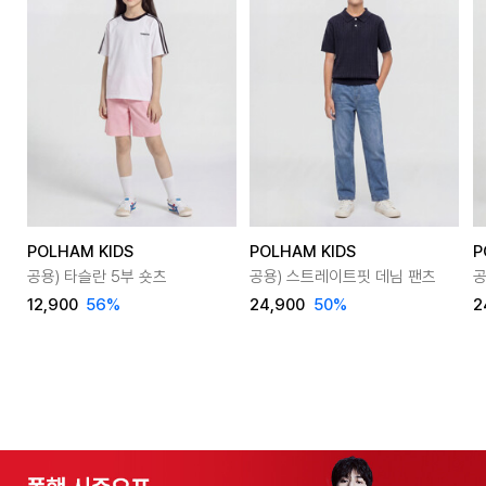
POLHAM KIDS
POLHAM KIDS
P
공용) 타슬란 5부 숏츠
공용) 스트레이트핏 데님 팬츠
공
12,900
56
%
24,900
50
%
2