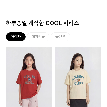
하루종일 쾌적한 COOL 시리즈
아이차
에어리쿨
쿨텐션