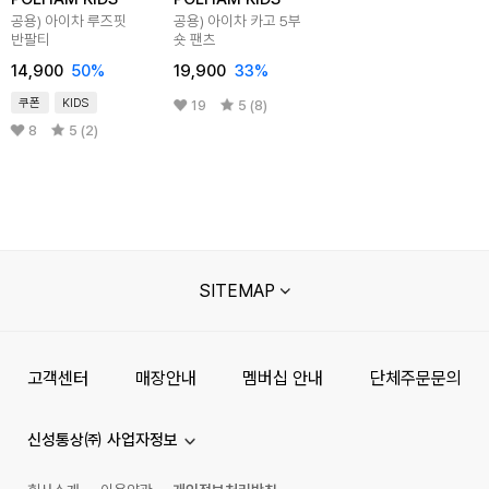
공용) 아이차 루즈핏
공용) 아이차 카고 5부
반팔티
숏 팬츠
14,900
50
%
19,900
33
%
쿠폰
KIDS
19
5 (8)
8
5 (2)
SITEMAP
고객센터
매장안내
멤버십 안내
단체주문문의
신성통상㈜ 사업자정보