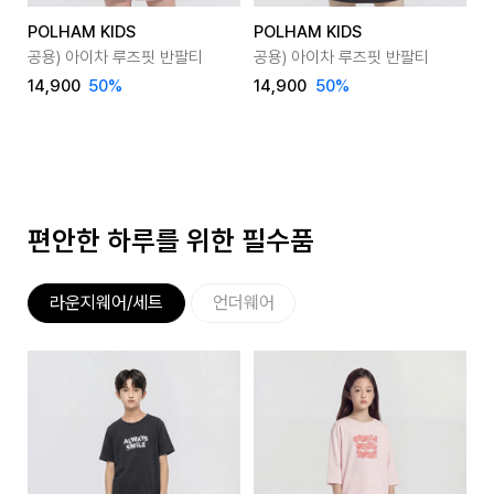
POLHAM KIDS
POLHAM KIDS
P
공용) 아이차 루즈핏 반팔티
공용) 아이차 루즈핏 반팔티
공
14,900
50
%
14,900
50
%
1
편안한 하루를 위한 필수품
라운지웨어/세트
언더웨어