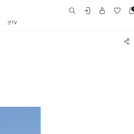
트
굿TV