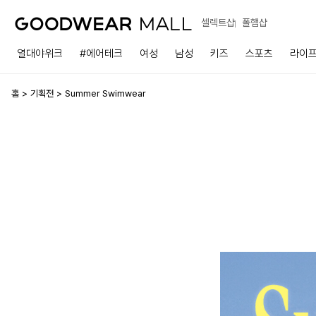
셀렉트샵
폴햄샵
열대야위크
#에어테크
여성
남성
키즈
스포츠
라이
홈
기획전
Summer Swimwear