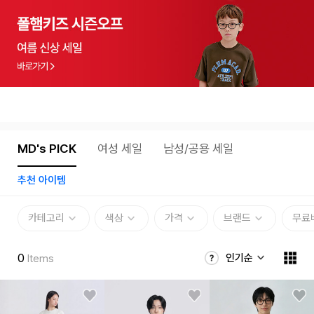
MD's PICK
여성 세일
남성/공용 세일
추천 아이템
카테고리
색상
가격
브랜드
무료
0
인기순
Items