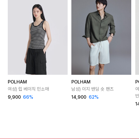
POLHAM
POLHAM
P
여성) 립 베이직 민소매
남성) 이지 밴딩 숏 팬츠
여
9,900
66
%
14,900
62
%
1