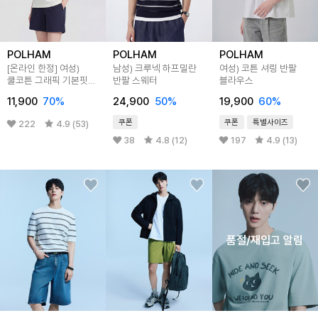
POLHAM
POLHAM
POLHAM
[온라인 한정] 여성)
남성) 크루넥 하프밀란
여성) 코튼 셔링 반팔
쿨코튼 그래픽 기본핏
반팔 스웨터
블라우스
반팔티
11,900
70
%
24,900
50
%
19,900
60
%
쿠폰
쿠폰
특별사이즈
222
4.9 (53)
38
4.8 (12)
197
4.9 (13)
품절/재입고 알림