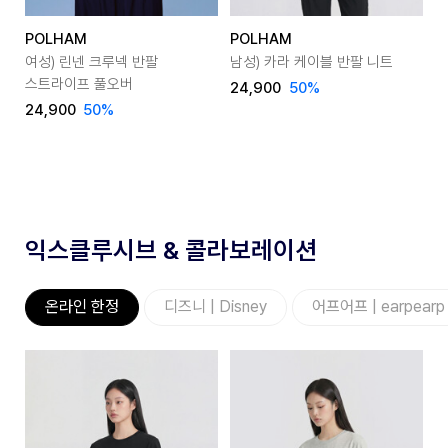
POLHAM
POLHAM
P
여성) 린넨 크루넥 반팔
남성) 카라 케이블 반팔 니트
여
스트라이프 풀오버
24,900
50
%
24,900
50
%
2
익스클루시브 & 콜라보레이션
온라인 한정
디즈니 | Disney
어프어프 | earpearp