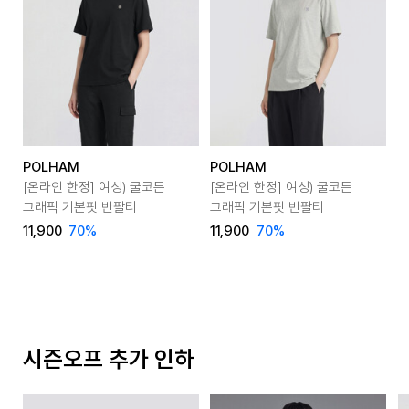
POLHAM
POLHAM
P
[온라인 한정] 여성) 쿨코튼
[온라인 한정] 여성) 쿨코튼
[
그래픽 기본핏 반팔티
그래픽 기본핏 반팔티
버
11,900
70
%
11,900
70
%
1
시즌오프 추가 인하