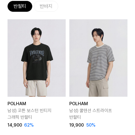
반팔티
반바지
POLHAM
POLHAM
P
남성) 코튼 보스턴 빈티지
남성) 쿨텐션 스트라이프
여
그래픽 반팔티
반팔티
14,900
62
%
19,900
50
%
1