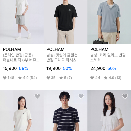
POLHAM
POLHAM
POLHAM
[온라인 한정] 공용)
남성) 핫썸머 쿨텐션
남성) 카라 밀라노 반팔
더블니트 턱 6부 버뮤다
반팔 그래픽 티셔츠
스웨터
쇼츠
15,900
68
%
19,900
50
%
24,900
50
%
148
4.9 (54)
35
5 (7)
44
4.9 (13)