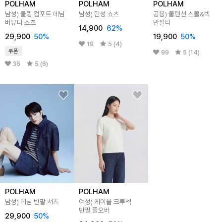
POLHAM
POLHAM
POLHAM
남성) 쿨링 컴포트 데님
남성) 탄성 쇼츠
공용) 쿨텐션 스몰&빅
버뮤다 쇼츠
반팔티
14,900
62
%
29,900
50
%
19,900
50
%
19
5 (4)
쿠폰
99
5 (14)
36
5 (6)
POLHAM
POLHAM
남성) 데님 반팔 셔츠
여성) 케이블 크루넥
반팔 풀오버
29,900
50
%