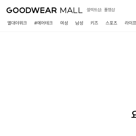
셀렉트샵
폴햄샵
열대야위크
#에어테크
여성
남성
키즈
스포츠
라이