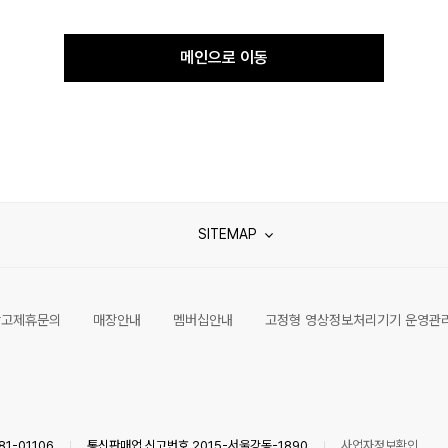
메인으로 이동
SITEMAP
광고제휴문의
매장안내
멤버십안내
고정형 영상정보처리기기 운영관
1-01106
통신판매업 신고번호 2015-서울강동-1890
사업자정보확인